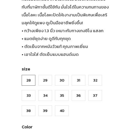
กับที่นาฬิกาชั้นดีใช้กัน มั่นใจได้ในความทนทานของ
เนื้อโลหะ เนื้อโลหะปัดให้เงางามเป็นพิเศษเพื่อเสริ
มลุคให้ดูแพง ดูเป็นมืออาชีพยิ่งขึ้น!
• กว้างเพียง 1.3 นิ้ว เหมาะกับกางเกงชิโน แสลก
• แมตช์ชุดง่าย ดูดีกับทุกชุด
• ตัดเย็บจากหนังวัวแท้ คุณภาพเยี่ยม
• เอาใจใส่ ตัดเย็บแบบแฮนด์เมด
size
28
29
30
31
32
33
34
35
36
37
38
39
40
Color