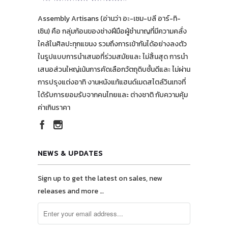
Assembly Artisans (อ่านว่า อะ-เซม-บลี อาร์-ทิ-
เซิน) คือ กลุ่มก้อนของช่างฝีมือผู้ชำนาญที่มีความคลั่ง
ใคล้ในศิลปะทุกแขนง รวมถึงการเข้ากันได้อย่างลงตัว
ในรูปแบบการนำเสนอที่ร่วมสมัยและ ไม่สิ้นสุด การนำ
เสนอส่วนใหญ่เน้นการคัดเลือกวัตถุดิบชั้นดีและ ไม่ผ่าน
การปรุงแต่งอาทิ งานหนังแท้แฮนด์เมดสไตล์วินเทจที่
ได้รับการยอมรับจากคนไทยและ ต่างชาติ กับความคุ้ม
ค่าเกินราคา
NEWS & UPDATES
Sign up to get the latest on sales, new
releases and more …