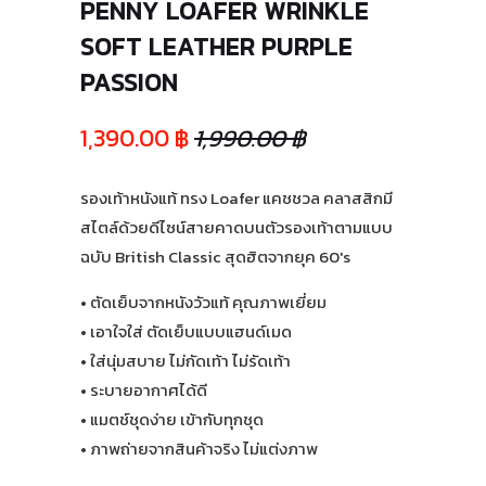
PENNY LOAFER WRINKLE
SOFT LEATHER PURPLE
PASSION
1,390.00 ฿
1,990.00 ฿
รองเท้าหนังแท้ ทรง Loafer แคชชวล คลาสสิกมี
สไตล์ด้วยดีไซน์สายคาดบนตัวรองเท้าตามแบบ
ฉบับ British Classic สุดฮิตจากยุค 60's
• ตัดเย็บจากหนังวัวแท้ คุณภาพเยี่ยม
• เอาใจใส่ ตัดเย็บแบบแฮนด์เมด
• ใส่นุ่มสบาย ไม่กัดเท้า ไม่รัดเท้า
• ระบายอากาศได้ดี
• แมตช์ชุดง่าย เข้ากับทุกชุด
• ภาพถ่ายจากสินค้าจริง ไม่แต่งภาพ