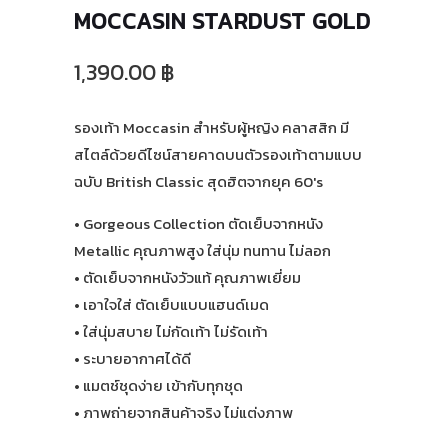
MOCCASIN STARDUST GOLD
1,390.00 ฿
รองเท้า Moccasin สำหรับผู้หญิง คลาสสิก มี
สไตล์ด้วยดีไซน์สายคาดบนตัวรองเท้าตามแบบ
ฉบับ British Classic สุดฮิตจากยุค 60's
• Gorgeous Collection ตัดเย็บจากหนัง
Metallic คุณภาพสูง ใส่นุ่ม ทนทาน ไม่ลอก
• ตัดเย็บจากหนังวัวแท้ คุณภาพเยี่ยม
• เอาใจใส่ ตัดเย็บแบบแฮนด์เมด
• ใส่นุ่มสบาย ไม่กัดเท้า ไม่รัดเท้า
• ระบายอากาศได้ดี
• แมตช์ชุดง่าย เข้ากับทุกชุด
• ภาพถ่ายจากสินค้าจริง ไม่แต่งภาพ