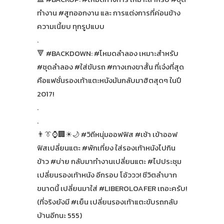
ทำงาน #สูทออกงาน และ การแต่งการที่ค่อนข้าง
ความเนี้ยบ ทุกรูปแบบ
.
🔻 #BACKDOWN: #โหมดลำลอง เหมาะสำหรับ
#ชุดลำลอง #ใส่ขับรถ #กางเกงขาสั้น ที่เจ๋งที่สุด
คือแฟชั่นรองเท้าแตะหนังมันกลับมาฮิตสุดๆ ในปี
2017!
.
.
👨👔⌚🏢☀🌙 #วิถีหนุ่มออฟฟิส #เช้า เข้าออฟ
ฟิสเปลี่ยนแตะ #พักเที่ยง ใส่รองเท้าหนังไปกิน
ข้าว #บ่าย กลับมาทำงานเปลี่ยนแตะ #ไปประชุม
เปลี่ยนรองเท้าหนัง อีกรอบ โอ้ววว! ชีวิตลำบาก
ขนาดนี้ เปลี่ยนมาใส่ #LIBEROLOAFER เถอะครับ!
(ที่จริงยังมี #เย็น เปลี่ยนรองเท้าแตะขับรถกลับ
บ้านอีกนะ 555)