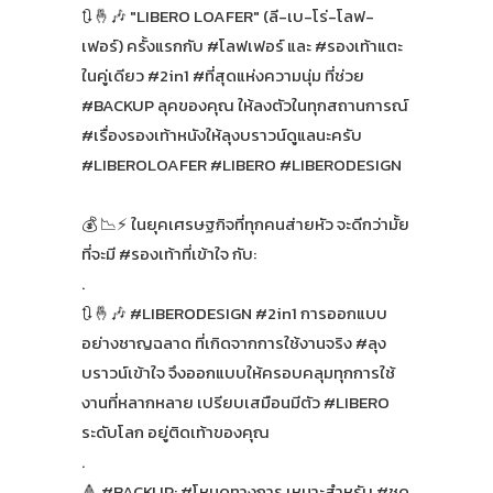
🔃🤞🎶 "LIBERO LOAFER" (ลี-เบ-โร่-โลฟ-
เฟอร์) ครั้งแรกกับ #โลฟเฟอร์ และ #รองเท้าแตะ
ในคู่เดียว #2in1 #ที่สุดแห่งความนุ่ม ที่ช่วย
#BACKUP ลุคของคุณ ให้ลงตัวในทุกสถานการณ์
#เรื่องรองเท้าหนังให้ลุงบราวน์ดูแลนะครับ
#LIBEROLOAFER #LIBERO #LIBERODESIGN
💰 📉⚡ ในยุคเศรษฐกิจที่ทุกคนส่ายหัว จะดีกว่ามั้ย
ที่จะมี #รองเท้าที่เข้าใจ กับ:
.
🔃🤞🎶 #LIBERODESIGN #2in1 การออกแบบ
อย่างชาญฉลาด ที่เกิดจากการใช้งานจริง #ลุง
บราวน์เข้าใจ จึงออกแบบให้ครอบคลุมทุกการใช้
งานที่หลากหลาย เปรียบเสมือนมีตัว #LIBERO
ระดับโลก อยู่ติดเท้าของคุณ
.
🔺 #BACKUP: #โหมดทางการ เหมาะสำหรับ #ชุด