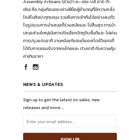
Assembly Artisans (อ่านว่า อะ-เซม-บลี อาร์-ทิ-
เซิน) คือ กลุ่มก้อนของช่างฝีมือผู้ชำนาญที่มีความคลั่ง
ใคล้ในศิลปะทุกแขนง รวมถึงการเข้ากันได้อย่างลงตัว
ในรูปแบบการนำเสนอที่ร่วมสมัยและ ไม่สิ้นสุด การนำ
เสนอส่วนใหญ่เน้นการคัดเลือกวัตถุดิบชั้นดีและ ไม่ผ่าน
การปรุงแต่งอาทิ งานหนังแท้แฮนด์เมดสไตล์วินเทจที่
ได้รับการยอมรับจากคนไทยและ ต่างชาติ กับความคุ้ม
ค่าเกินราคา
NEWS & UPDATES
Sign up to get the latest on sales, new
releases and more …