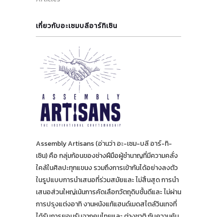
เกี่ยวกับอะเซมบลีอาร์ทิเซิน
Assembly Artisans (อ่านว่า อะ-เซม-บลี อาร์-ทิ-
เซิน) คือ กลุ่มก้อนของช่างฝีมือผู้ชำนาญที่มีความคลั่ง
ใคล้ในศิลปะทุกแขนง รวมถึงการเข้ากันได้อย่างลงตัว
ในรูปแบบการนำเสนอที่ร่วมสมัยและ ไม่สิ้นสุด การนำ
เสนอส่วนใหญ่เน้นการคัดเลือกวัตถุดิบชั้นดีและ ไม่ผ่าน
การปรุงแต่งอาทิ งานหนังแท้แฮนด์เมดสไตล์วินเทจที่
ได้รับการยอมรับจากคนไทยและ ต่างชาติ กับความคุ้ม