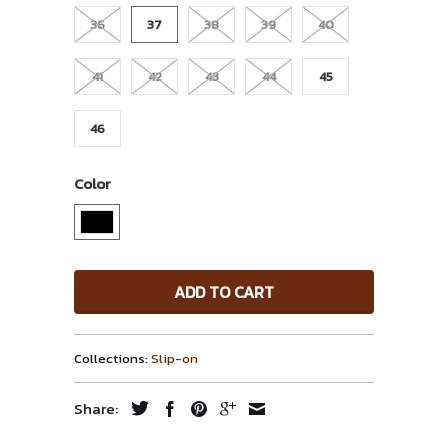
36
37
38
39
40
41
42
43
44
45
46
Color
ADD TO CART
Collections:
Slip-on
Share: