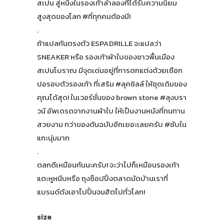
สเปน สู่หนึ่งในรองเท้าลำลองที่ได้รับความนิยม
สูงสุดของโลก #ที่ทุกคนต้องมี!
.
ถ้าแปลกันตรงตัว ESPADRILLE จะแปลว่า
SNEAKER หรือ รองเท้าผ้าใบของชาวพื้นเมือง
สเปนโบราณ มีจุดเด่นอยู่ที่การตกแต่งด้วยเชือก
ปอรอบตัวรองเท้า ที่เสริม #ลุคชิลล์ ให้ชุดเดิมของ
คุณได้สุด! ในเวอร์ชั่นของ brown stone #ลุงบรา
วน์ อัพเดรดจากงานผ้าใบ ให้เป็นงานหนังที่ทนทาน
สวยงาม กว่าของต้นฉบับอีกเยอะเลยครับ #ซับใน
แกะนุ่มมาก
.
ตลกดีเหมือนกันนะครับ! จะว่าไปก็เหมือนรองเท้า
แตะหูหนีบหรือ ถุงช็อปปิ้งตลาดนัดบ้านเราที่
แบรนด์ดังเอาไปปั้นจนฮิตไปทั่วโลก!
size