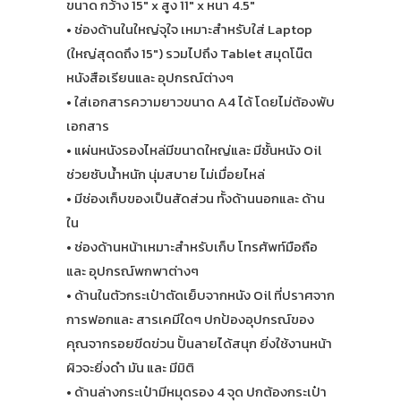
ขนาด กว้าง 15" x สูง 11" x หนา 4.5"
• ช่องด้านในใหญ่จุใจ เหมาะสำหรับใส่ Laptop
(ใหญ่สุดดถึง 15") รวมไปถึง Tablet สมุดโน๊ต
หนังสือเรียนและ อุปกรณ์ต่างๆ
• ใส่เอกสารความยาวขนาด A4 ได้ โดยไม่ต้องพับ
เอกสาร
• แผ่นหนังรองไหล่มีขนาดใหญ่และ มีชั้นหนัง Oil
ช่วยซับน้ำหนัก นุ่มสบาย ไม่เมื่อยไหล่
• มีช่องเก็บของเป็นสัดส่วน ทั้งด้านนอกและ ด้าน
ใน
• ช่องด้านหน้าเหมาะสำหรับเก็บ โทรศัพท์มือถือ
และ อุปกรณ์พกพาต่างๆ
• ด้านในตัวกระเป๋าตัดเย็บจากหนัง Oil ที่ปราศจาก
การฟอกและ สารเคมีใดๆ ปกป้องอุปกรณ์ของ
คุณจากรอยขีดข่วน ปั้นลายได้สนุก ยิ่งใช้งานหน้า
ผิวจะยิ่งดำ มัน และ มีมิติ
• ด้านล่างกระเป๋ามีหมุดรอง 4 จุด ปกต้องกระเป๋า