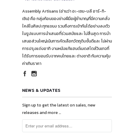
Assembly Artisans (อ่านว่า อะ-เซม-บลี อาร์-ทิ-
เซิน) คือ กลุ่มก้อนของช่างฝีมือผู้ชำนาญที่มีความคลั่ง
ใคล้ในศิลปะทุกแขนง รวมถึงการเข้ากันได้อย่างลงตัว
ในรูปแบบการนำเสนอที่ร่วมสมัยและ ไม่สิ้นสุด การนำ
เสนอส่วนใหญ่เน้นการคัดเลือกวัตถุดิบชั้นดีและ ไม่ผ่าน
การปรุงแต่งอาทิ งานหนังแท้แฮนด์เมดสไตล์วินเทจที่
ได้รับการยอมรับจากคนไทยและ ต่างชาติ กับความคุ้ม
ค่าเกินราคา
NEWS & UPDATES
Sign up to get the latest on sales, new
releases and more …