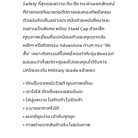
Safety ที่สุดของความ ดิบ ถึก ทน ผ่านเอกลักษณ์
ที่ถ่ายทอดกันมาแต่อดีตกาลของกองทัพอังกฤษ
ตัวหนังตัดเย็บอย่างปราณีตด้วยหนังที่หนาและ
ทนทานเป็นพิเศษ พร้อม Steel Cap หัวเหล็ก
คุณภาพเยี่ยมที่จะปกป้องเท้าของคุณจากวัน
หนักๆ หรือกิจกรรม Adventure ต่างๆ ทรง “ข้อ
สั้น” เหมาะกิจกรรมที่ไม่หฤโหดเท่ากับรุ่น Boot แต่
แน่นอนว่าตั้งแต่ตาตุ่มลงไปของคุณได้รับการ
ปกป้องระดับ Military Grade แล้วหละ!
• ตัดเย็บจากหนังวัวแท้ คุณภาพเยี่ยม
• เอาใจใส่ ตัดเย็บแบบแฮนด์เมด
• ใส่นุ่มสบาย ไม่กัดเท้า ไม่รัดเท้า
• ระบายอากาศได้ดี
• แมตช์ชุดง่าย เข้ากับทุกชุด
• ภาพถ่ายจากสินค้าจริง ไม่แต่งภาพ