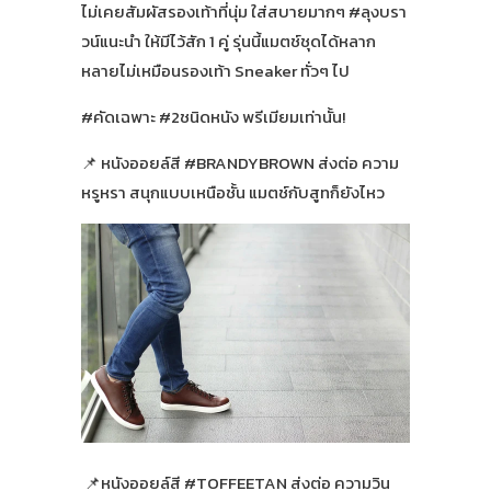
ไม่เคยสัมผัสรองเท้าที่นุ่ม ใส่สบายมากๆ #ลุงบรา
วน์แนะนำ ให้มีไว้สัก 1 คู่ รุ่นนี้แมตช์ชุดได้หลาก
หลายไม่เหมือนรองเท้า Sneaker ทั่วๆ ไป
#คัดเฉพาะ #2ชนิดหนัง พรีเมียมเท่านั้น!
📌 หนังออยล์สี #BRANDYBROWN ส่งต่อ ความ
หรูหรา สนุกแบบเหนือชั้น แมตช์กับสูทก็ยังไหว
📌หนังออยล์สี #TOFFEETAN ส่งต่อ ความวิน