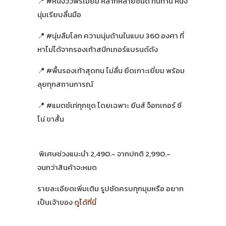
📍 #หนังวัวพรีเมียม หลากหลายชนิด ทนทาน หนัง
นุ่มเรียบลื่นมือ
📍 #นุ่มลืมโลก ความนุ่มด้านในแบบ 360 องศา ที่
หาไม่ได้จากรองเท้าสนีกเกอร์แบรนด์ดัง
📍 #พื้นรองเท้าสุดทน ไม่ลื่น ยึดเกาะเยี่ยม พร้อม
ลุยทุกสถานการณ์
📍 #แมตช์เท่ทุกชุด โดยเฉพาะ ยีนส์ จ็อกเกอร์ ชี
โน่ ขาสั้น
พิเศษช่วงแนะนำ 2,490.- จากปกติ 2,990.-
จนกว่าสินค้าจะหมด
รายละเอียดเพิ่มเติม รูปชัดครบทุกมุมหรือ อยาก
เป็นเจ้าของ
ดูได้ที่นี่