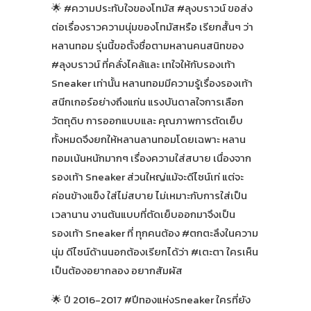
🌟 #ความประทับใจของโทมัส #ลุงบราวน์ ขอส่ง
ต่อเรื่องราวความนุ่มของโทมัสหรือ เรียกสั้นๆ ว่า
หลานทอม รุ่นนี้ขอตั้งชื่อตามหลานคนสนิทของ
#ลุงบราวน์ ที่คลั่งไคล้และ เทใจให้กับรองเท้า
Sneaker เท่านั้น หลานทอมมีความรู้เรื่องรองเท้า
สนีกเกอร์อย่างถึงแก่น แรงบันดาลใจการเลือก
วัตถุดิบ การออกแบบและ คุณภาพการตัดเย็บ
ทั้งหมดจึงยกให้หลานลานทอมโดยเฉพาะ หลาน
ทอมเน้นหนักมากๆ เรื่องความใส่สบาย เนื่องจาก
รองเท้า Sneaker ส่วนใหญ่แม้จะดีไซน์เท่ แต่จะ
ค่อนข้างแข็ง ใส่ไม่สบาย ไม่เหมาะกับการใส่เป็น
เวลานาน งานต้นแบบที่ตัดเย็บออกมาจึงเป็น
รองเท้า Sneaker ที่ ทุกคนต้อง #ตกตะลึงในความ
นุ่ม ดีไซน์ด้านนอกต้องเรียกได้ว่า #เตะตา ใครเห็น
เป็นต้องอยากลอง อยากสัมผัส
🌟 ปี 2016-2017 #ปีทองแห่งSneaker ใครที่ยัง